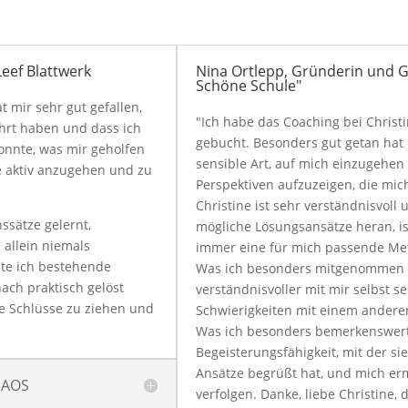
eef Blattwerk
Nina Ortlepp, Gründerin und G
Schöne Schule"
 mir sehr gut gefallen,
"Ich habe das Coaching bei Chris
ührt haben und dass ich
gebucht. Besonders gut getan hat
onnte, was mir geholfen
sensible Art, auf mich einzugehen
e aktiv anzugehen und zu
Perspektiven aufzuzeigen, die mic
Christine ist sehr verständnisvoll
ssätze gelernt,
mögliche Lösungsansätze heran, is
allein niemals
immer eine für mich passende Me
te ich bestehende
Was ich besonders mitgenommen ha
nach praktisch gelöst
verständnisvoller mit mir selbst 
e Schlüsse zu ziehen und
Schwierigkeiten mit einem anderen
Was ich besonders bemerkenswert f
Begeisterungsfähigkeit, mit der s
Ansätze begrüßt hat, und mich erm
 NAOS
verfolgen. Danke, liebe Christine, 