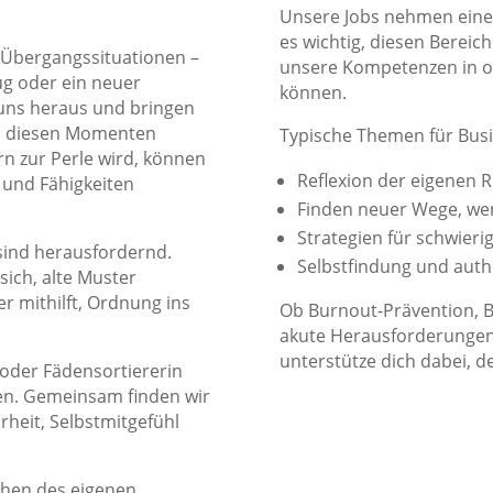
Unsere Jobs nehmen einen
es wichtig, diesen Bereic
Übergangssituationen –
unsere Kompetenzen in o
ug oder ein neuer
können.
 uns heraus und bringen
in diesen Momenten
Typische Themen für Busi
rn zur Perle wird, können
Reflexion der eigenen R
und Fähigkeiten
Finden neuer Wege, wen
Strategien für schwier
 sind herausfordernd.
Selbstfindung und auth
ich, alte Muster
r mithilft, Ordnung ins
Ob Burnout-Prävention, B
akute Herausforderungen –
unterstütze dich dabei, d
n oder Fädensortiererin
ven. Gemeinsam finden wir
rheit, Selbstmitgefühl
ehen des eigenen