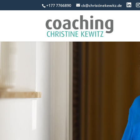
+177 7766890
ck@christinekewitz.de