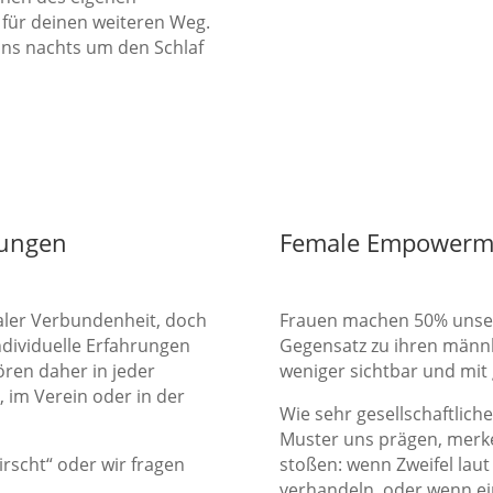
t für deinen weiteren Weg.
 uns nachts um den Schlaf
hungen
Female Empowerm
ler Verbundenheit, doch
Frauen machen 50% unsere
ndividuelle Erfahrungen
Gegensatz zu ihren männli
ören daher in jeder
weniger sichtbar und mit 
, im Verein oder in der
Wie sehr gesellschaftlic
Muster uns prägen, merke
irscht“ oder wir fragen
stoßen: wenn Zweifel laut
verhandeln, oder wenn e