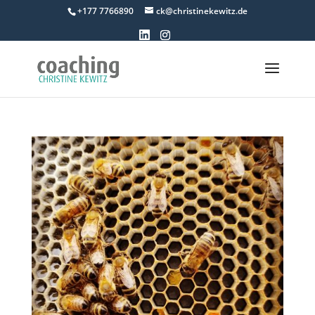
+177 7766890
ck@christinekewitz.de