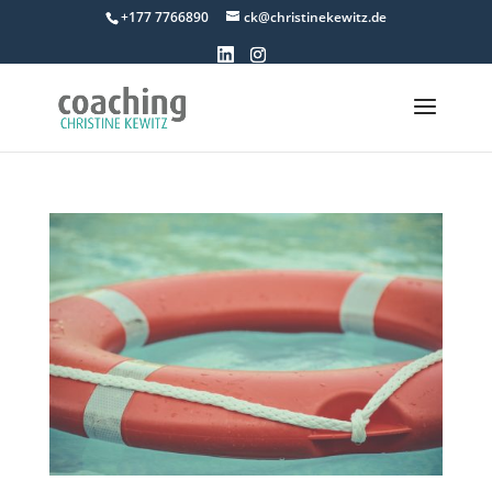
+177 7766890
ck@christinekewitz.de