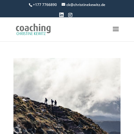
+177 7766890
ck@christinekewitz.de