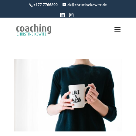
+177 7766890
ck@christinekewitz.de